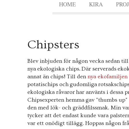
HOME
KIRA
PRO
6
Chipsters
MAJ
2012
Blev inbjuden för någon vecka sedan til
nya ekologiska chips. Där serverads eko
annat än chips! Till den
nya ekofamiljen
potatischips och gudomliga rotsakschips
ekologiska råvaror har använts i dessa 
Chipsexperten hemma gav "thumbs up" fö
den med lök- och gräddfilssmak. Min va
tycker att det endast kunde vara palster
var ett onödigt tillägg. Hoppas någon frå