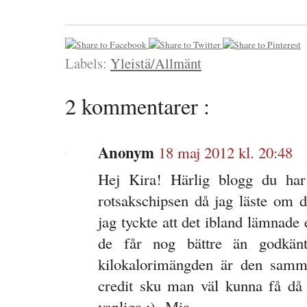
Labels:
Yleistä/Allmänt
2 kommentarer :
Anonym
18 maj 2012 kl. 20:48
Hej Kira! Härlig blogg du har
rotsakschipsen då jag läste om 
jag tyckte att det ibland lämnad
de får nog bättre än godkän
kilokalorimängden är den samma
credit sku man väl kunna få då m
vanliga ;) -Mia