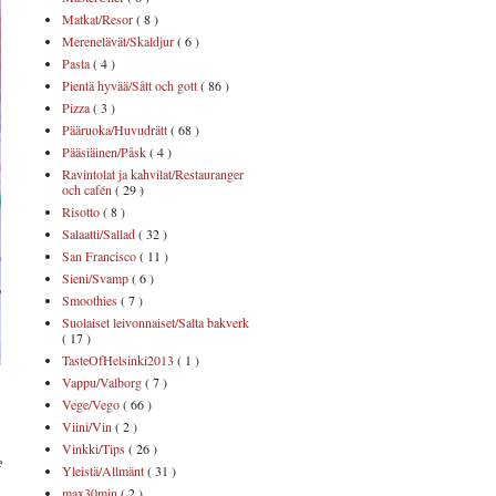
Matkat/Resor
( 8 )
Merenelävät/Skaldjur
( 6 )
Pasta
( 4 )
Pientä hyvää/Sått och gott
( 86 )
Pizza
( 3 )
Pääruoka/Huvudrätt
( 68 )
Pääsiäinen/Påsk
( 4 )
Ravintolat ja kahvilat/Restauranger
och cafén
( 29 )
Risotto
( 8 )
Salaatti/Sallad
( 32 )
San Francisco
( 11 )
Sieni/Svamp
( 6 )
Smoothies
( 7 )
Suolaiset leivonnaiset/Salta bakverk
( 17 )
TasteOfHelsinki2013
( 1 )
Vappu/Valborg
( 7 )
Vege/Vego
( 66 )
Viini/Vin
( 2 )
Vinkki/Tips
( 26 )
e
Yleistä/Allmänt
( 31 )
max30min
( 2 )