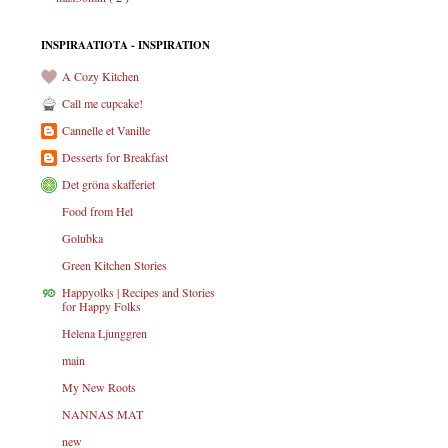
INSPIRAATIOTA - INSPIRATION
A Cozy Kitchen
Call me cupcake!
Cannelle et Vanille
Desserts for Breakfast
Det gröna skafferiet
Food from Hel
Golubka
Green Kitchen Stories
Happyolks | Recipes and Stories
for Happy Folks
Helena Ljunggren
main
My New Roots
NANNAS MAT
new