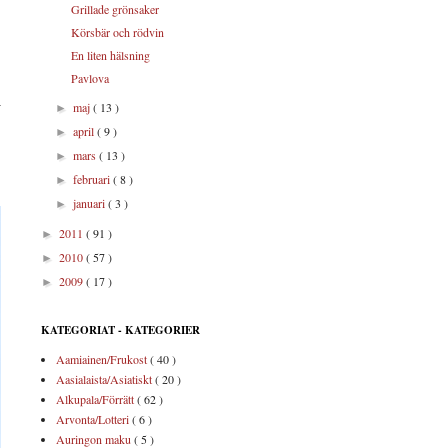
Grillade grönsaker
Körsbär och rödvin
En liten hälsning
Pavlova
a
maj
( 13 )
►
april
( 9 )
►
mars
( 13 )
►
februari
( 8 )
►
januari
( 3 )
►
2011
( 91 )
►
2010
( 57 )
►
2009
( 17 )
►
KATEGORIAT - KATEGORIER
Aamiainen/Frukost
( 40 )
Aasialaista/Asiatiskt
( 20 )
Alkupala/Förrätt
( 62 )
Arvonta/Lotteri
( 6 )
Auringon maku
( 5 )