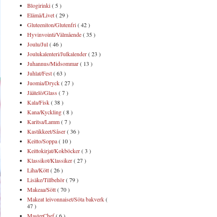
Blogirinki
( 5 )
Elämä/Livet
( 29 )
Gluteeniton/Glutenfri
( 42 )
Hyvinvointi/Välmående
( 35 )
Joulu/Jul
( 46 )
Joulukalenteri/Julkalender
( 23 )
Juhannus/Midsommar
( 13 )
Juhlat/Fest
( 63 )
Juomia/Dryck
( 27 )
Jäätelö/Glass
( 7 )
Kala/Fisk
( 38 )
Kana/Kyckling
( 8 )
Karitsa/Lamm
( 7 )
Kastikkeet/Såser
( 36 )
Keitto/Soppa
( 10 )
Keittokirjat/Kokböcker
( 3 )
Klassikot/Klassiker
( 27 )
Liha/Kött
( 26 )
Lisäke/Tillbehör
( 79 )
Makeaa/Sött
( 70 )
Makeat leivonnaiset/Söta bakverk
(
47 )
MasterChef
( 6 )