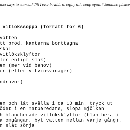
mmer days to come....Will I ever be able to enjoy this soup again? Summer, please
 vitlökssoppa (förrätt för 6)
vatten
tt bröd, kanterna borttagna
skal
vitlöksklyftor
ler enligt smak)
en (mer vid behov)
er (eller vitvinsvinäger)
ndruvor)
en och låt svälla i ca 10 min, tryck ut
ödet i en matberedare, slopa mjölken
h blancherade vitlöksklyftor (blanchera i
a omgångar, byt vatten mellan varje gång).
n slät sörja