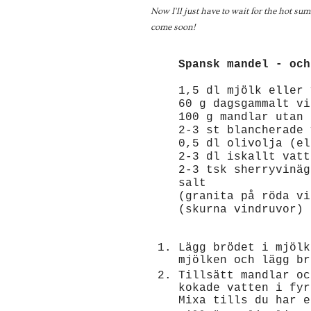
Now I'll just have to wait for the hot su
come soon!
Spansk mandel - och
1,5 dl mjölk eller 
60 g dagsgammalt vi
100 g mandlar utan 
2-3 st blancherade 
0,5 dl olivolja (el
2-3 dl iskallt vatt
2-3 tsk sherryvinäg
salt
(granita på röda vi
(skurna vindruvor)
Lägg brödet i mjölk
mjölken och lägg br
Tillsätt mandlar oc
kokade vatten i fyr
Mixa tills du har e