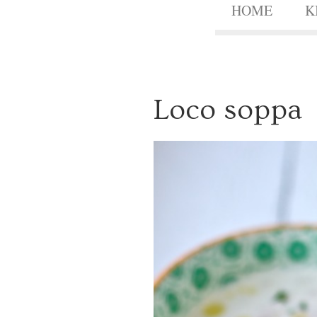
HOME
K
2
Loco soppa
9
JUNI
2012