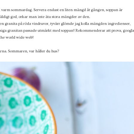
n varm sommardag. Servera endast en liten mängd åt gången, soppan är
väldigt god, orkar man inte äta stora mängder av den.
n granita på röda vindruvor, tyvärr glömde jag kolla mängden ingredienser,
n isiga granitan passade utmärkt med soppan! Rekommenderar att prova, googl
 the world wide web!
arna. Sommaren, var håller du hus?