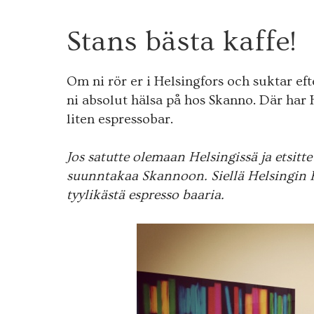
2
Stans bästa kaffe!
4
FEB.
2012
Om ni rör er i Helsingfors och suktar efte
ni absolut hälsa på hos Skanno. Där har
liten espressobar.
Jos satutte olemaan Helsingissä ja etsitte
suunntakaa Skannoon. Siellä Helsingin 
tyylikästä espresso baaria.