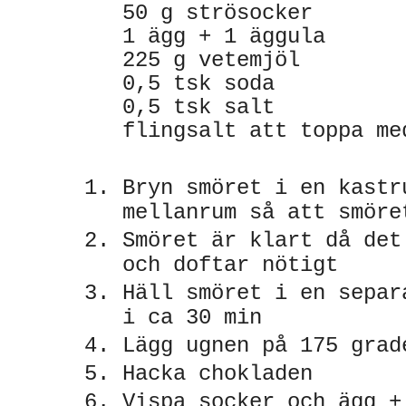
50 g strösocker
1 ägg + 1 äggula
225 g vetemjöl
0,5 tsk soda
0,5 tsk salt
flingsalt att toppa m
Bryn smöret i en kastr
mellanrum så att smör
Smöret är klart då det
och doftar nötigt
Häll smöret i en separ
i ca 30 min
Lägg ugnen på 175 gra
Hacka chokladen
Vispa socker och ägg +