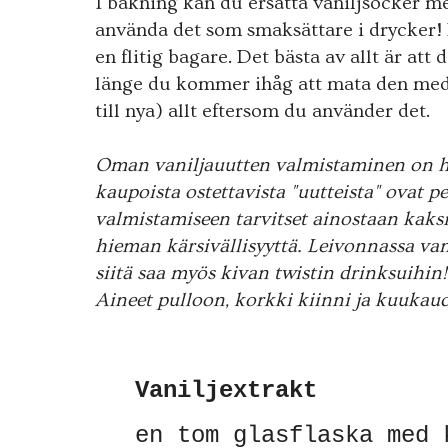
I bakning kan du ersätta vaniljsocker m
använda det som smaksättare i drycker!
en flitig bagare. Det bästa av allt är att 
länge du kommer ihåg att mata den med 
till nya) allt eftersom du använder det.
Oman vaniljauutten valmistaminen on h
kaupoista ostettavista "uutteista" ovat p
valmistamiseen tarvitset ainostaan kaksi
hieman kärsivällisyyttä. Leivonnassa van
siitä saa myös kivan twistin drinksuihin
Aineet pulloon, korkki kiinni ja kuuka
Vaniljextrakt
en tom glasflaska med