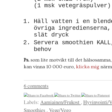
(1 msk vetegräspulver
Häll vatten i en blend
övriga ingredienserna,
slät dryck
Servera smoothien KALL
behov
Ps.
som lite motvikt till det hälsosamma, 
kan vinna 10 000 euro,
klicka mig
närma
6 comments
Labels:
Aamiainen/Frukost
,
Hyvinvointi/
Smoothies
,
Vege/Vego