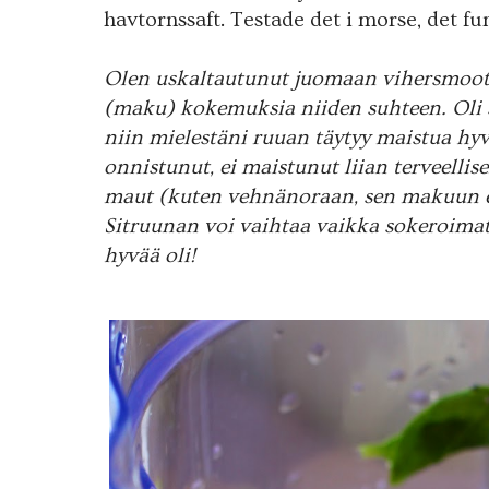
havtornssaft. Testade det i morse, det fu
Olen uskaltautunut juomaan vihersmoot
(maku) kokemuksia niiden suhteen. Oli s
niin mielestäni ruuan täytyy maistua hy
onnistunut, ei maistunut liian terveellise
maut (kuten vehnänoraan, sen makuun en
Sitruunan voi vaihtaa vaikka sokeroima
hyvää oli!