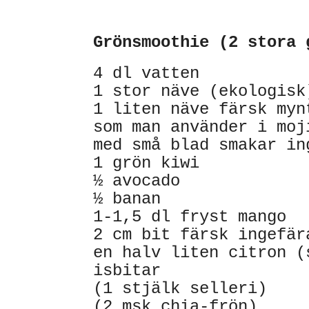
Grönsmoothie (2 stora
4 dl vatten
1 stor näve (ekologis
1 liten näve färsk myn
som man använder i moj
med små blad smakar i
1 grön kiwi
½ avocado
½ banan
1-1,5 dl fryst mango
2 cm bit färsk ingefä
en halv liten citron 
isbitar
(1 stjälk selleri)
(2 msk chia-frön)