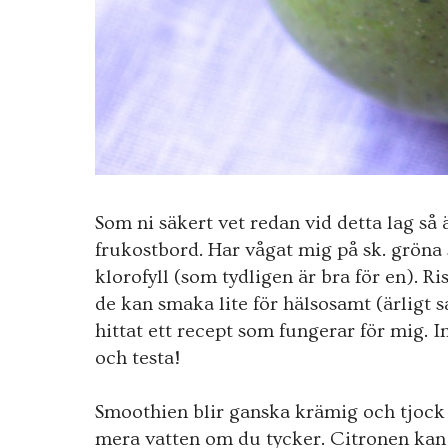
Som ni säkert vet redan vid detta lag så 
frukostbord. Har vågat mig på sk. grön
klorofyll (som tydligen är bra för en). R
de kan smaka lite för hälsosamt (ärligt s
hittat ett recept som fungerar för mig. I
och testa!
Smoothien blir ganska krämig och tjock 
mera vatten om du tycker. Citronen ka