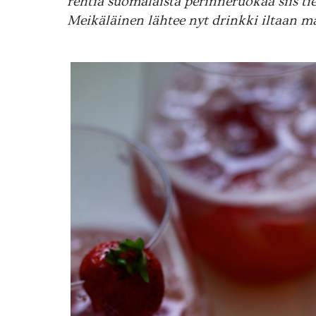
rehtiä suomalaista perinneruokaa siis ti
Meikäläinen lähtee nyt drinkki iltaan m