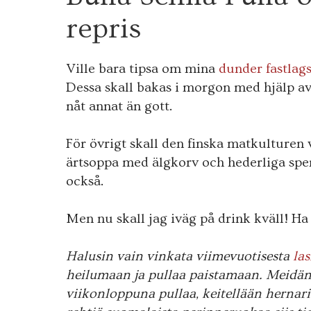
FEB.
2012
repris
Ville bara tipsa om mina
dunder fastlags
Dessa skall bakas i morgon med hjälp av e
nåt annat än gott.
För övrigt skall den finska matkulturen v
ärtsoppa med älgkorv och hederliga spen
också.
Men nu skall jag iväg på drink kväll! Ha
Halusin vain vinkata viimevuotisesta
las
heilumaan ja pullaa paistamaan. Meidän 
viikonloppuna pullaa, keitellään hernaria