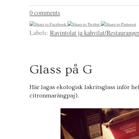
0 comments
Labels:
Ravintolat ja kahvilat/Restaurange
2
Glass på G
3
FEB.
2012
Här lagas ekologisk lakritsglass inför he
citronmarängpaj).