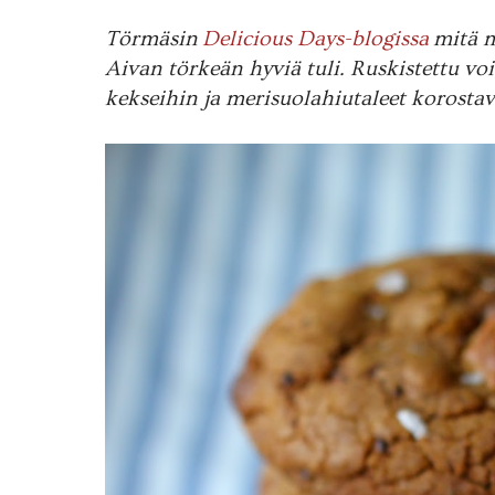
Törmäsin
Delicious Days-blogissa
mitä m
Aivan törkeän hyviä tuli. Ruskistettu v
kekseihin ja merisuolahiutaleet korost