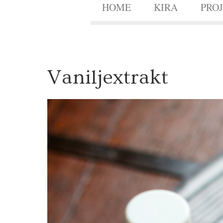
HOME
KIRA
PRO
2
Vaniljextrakt
7
FEB.
2012