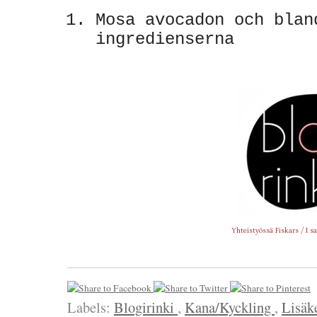
Mosa avocadon och blan
ingredienserna
Yhteistyössä Fiskars / I 
Labels:
Blogirinki
,
Kana/Kyckling
,
Lisäk