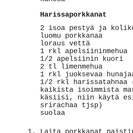
Harissaporkkanat
2 isoa pestyä ja kolik
luomu porkkanaa
loraus vettä
1 rkl apelsiininmehua
1/2 apelsiinin kuori
2 tl limenmehua
1 rkl juoksevaa hunaja
1/2 rkl harissatahnaa 
kaikista isoimmista ma
käsiisi, niin käytä es
srirachaa tjsp)
suolaa
Laita porkkanat paisti