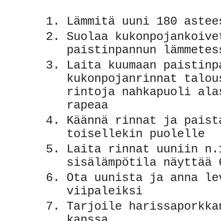
Lämmitä uuni 180 astee
Suolaa kukonpojankoive
paistinpannun lämmetes
Laita kuumaan paistinp
kukonpojanrinnat talou
rintoja nahkapuoli ala
rapeaa
Käännä rinnat ja paist
toisellekin puolelle
Laita rinnat uuniin n.
sisälämpötila näyttää 
Ota uunista ja anna le
viipaleiksi
Tarjoile harissaporkka
kanssa