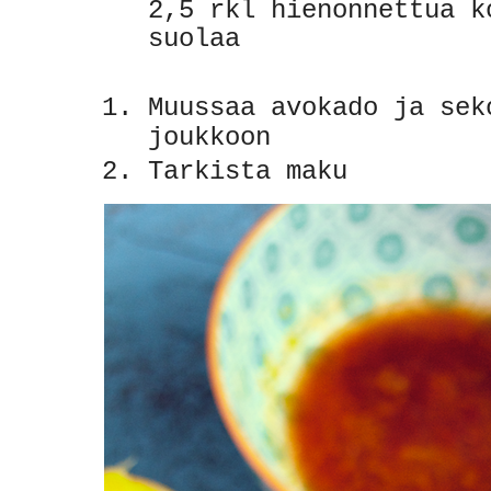
2,5 rkl hienonnettua k
suolaa
Muussaa avokado ja sek
joukkoon
Tarkista maku