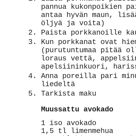
pannua kukonpoikien pa
antaa hyvän maun, lisä
öljyä ja voita)
Paista porkkanoille k
Kun porkkanat ovat hie
(purutuntumaa pitää ol
loraus vettä, appelsii
apelsiininkuori, haris
Anna poreilla pari min
liedeltä
Tarkista maku
Muussattu avokado
1 iso avokado
1,5 tl limenmehua