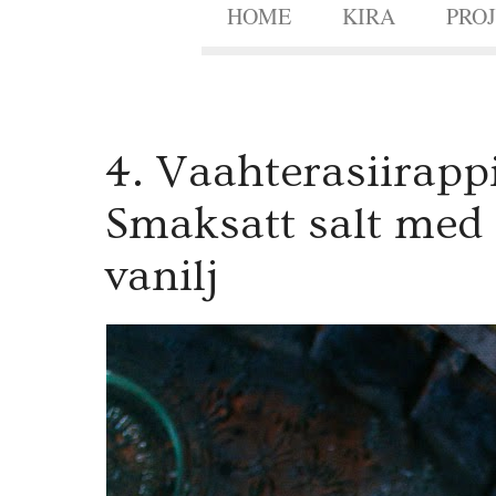
HOME
KIRA
PRO
4
4. Vaahterasiirappi
DEC.
2014
Smaksatt salt med
vanilj