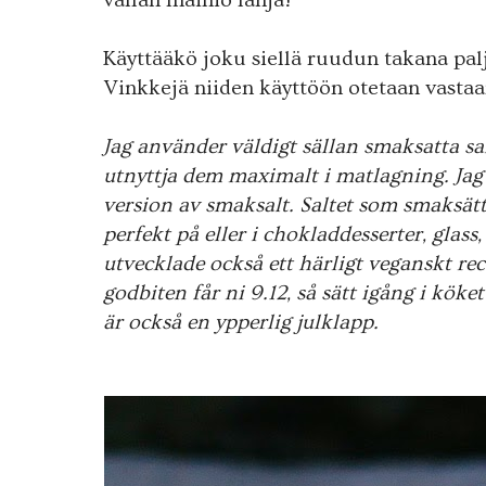
vallan mainio lahja!
Käyttääkö joku siellä ruudun takana pa
Vinkkejä niiden käyttöön otetaan vastaa
Jag använder väldigt sällan smaksatta sal
utnyttja dem maximalt i matlagning. Jag fi
version av smaksalt. Saltet som smaksätt
perfekt på eller i chokladdesserter, glas
utvecklade också ett härligt veganskt rece
godbiten får ni 9.12, så sätt igång i köket 
är också en ypperlig julklapp.