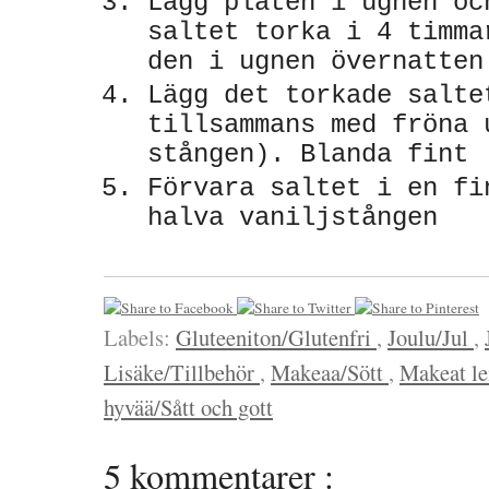
Lägg plåten i ugnen oc
saltet torka i 4 timma
den i ugnen övernatten
Lägg det torkade salte
tillsammans med fröna 
stången). Blanda fint
Förvara saltet i en fi
halva vaniljstången
Labels:
Gluteeniton/Glutenfri
,
Joulu/Jul
,
Lisäke/Tillbehör
,
Makeaa/Sött
,
Makeat le
hyvää/Sått och gott
5 kommentarer :