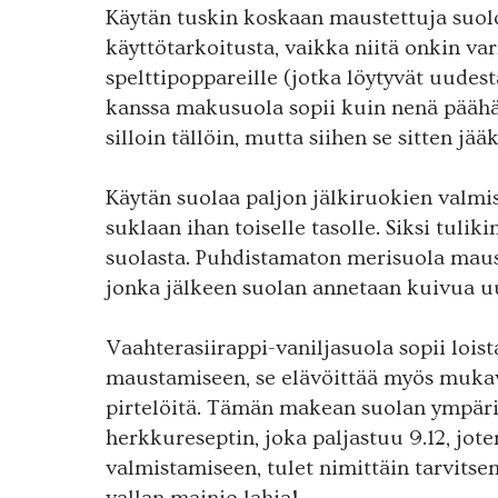
Käytän tuskin koskaan maustettuja suoloj
käyttötarkoitusta, vaikka niitä onkin va
spelttipoppareille (jotka löytyvät uudesta
kanssa makusuola sopii kuin nenä pääh
silloin tällöin, mutta siihen se sitten jääk
Käytän suolaa paljon jälkiruokien valmis
suklaan ihan toiselle tasolle. Siksi tuli
suolasta. Puhdistamaton merisuola mauste
jonka jälkeen suolan annetaan kuivua u
Vaahterasiirappi-vaniljasuola sopii lois
maustamiseen, se elävöittää myös mukava
pirtelöitä. Tämän makean suolan ympäri
herkkureseptin, joka paljastuu 9.12, jot
valmistamiseen, tulet nimittäin tarvits