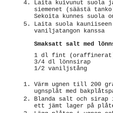
Laita kuivunut suola j
siemenet (säästä tanko
Sekoita kunnes suola o
Laita suola kauniiseen
vaniljatangon kanssa
Smaksatt salt med lön
1 dl fint (oraffinerat
3/4 dl lönnsirap
1/2 vaniljstång
Värm ugnen till 200 gr
ugnsplåt med bakplåtsp
Blanda salt och sirap 
ett jämt lager på plåt