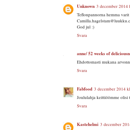
Unknown
3 december 2014 k
Teflonpannorna hemma varit 
Camilla.hagelstam@luukku.
God jul :)
Svara
anne/ 52 weeks of deliciousn
Ehdottomasti mukana arvonn
Svara
Fabfood
3 december 2014 kl
Joululahja keittiöömme olisi t
Svara
Kastehelmi
3 december 2014