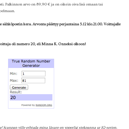
i. Palkinnon arvo on 89,90 € ja on oikein oiva lisä omaan tai
koelmaan.
sähköpostin kera. Arvonta päättyy perjantaina 5.12 klo.21.00. Voittajalle
aja oli numero 20, eli Minna K. Onneksi olkoon!
e!
Scanpan ville erbjuda mina läsare en ypperlig stekpanna ur IQ-serien.