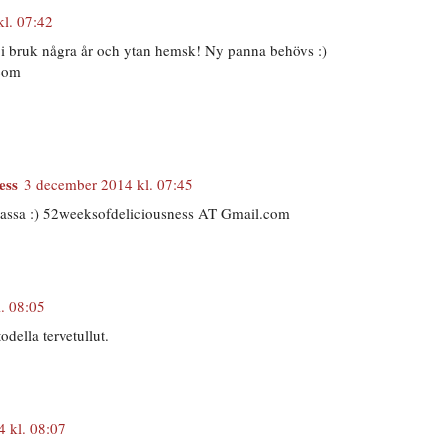
l. 07:42
i bruk några år och ytan hemsk! Ny panna behövs :)
com
ess
3 december 2014 kl. 07:45
assa :) 52weeksofdeliciousness AT Gmail.com
. 08:05
odella tervetullut.
 kl. 08:07