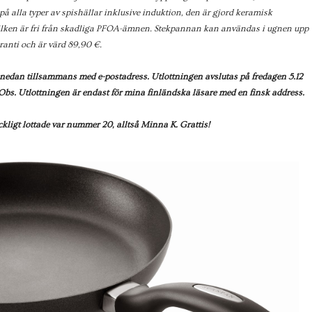
på alla typer av spishällar inklusive induktion, den är gjord keramisk
ilken är fri från skadliga PFOA-ämnen. Stekpannan kan användas i ugnen upp
aranti och är värd 89,90 €.
a nedan tillsammans med e-postadress. Utlottningen avslutas på fredagen 5.12
 Obs. Utlottningen är endast för mina finländska läsare med en finsk address.
t lottade var nummer 20, alltså Minna K. Grattis!