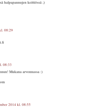
ssä halpapannujen keittiössä ;)
l. 08:29
.fi
l. 08:33
annun! Mukana arvonnassa :)
.com
mber 2014 kl. 08:55