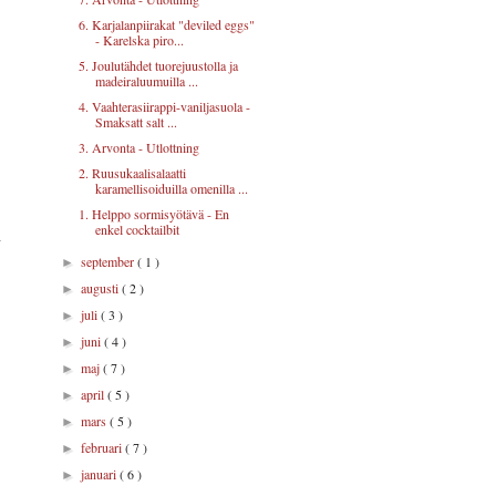
6. Karjalanpiirakat "deviled eggs"
- Karelska piro...
5. Joulutähdet tuorejuustolla ja
madeiraluumuilla ...
4. Vaahterasiirappi-vaniljasuola -
Smaksatt salt ...
3. Arvonta - Utlottning
2. Ruusukaalisalaatti
karamellisoiduilla omenilla ...
,
1. Helppo sormisyötävä - En
enkel cocktailbit
a
september
( 1 )
►
augusti
( 2 )
►
juli
( 3 )
►
juni
( 4 )
►
maj
( 7 )
►
april
( 5 )
►
mars
( 5 )
►
februari
( 7 )
►
januari
( 6 )
►