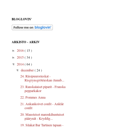
BLOGLOVIN'
ARKISTO - ARKIV
2016
( 15 )
►
2015
( 34 )
►
2014
( 64 )
▼
december
( 24 )
▼
24. Riisipuurorieskat -
Risgrynsgrötrieskan (tunnb...
23. Ranskalaiset piparit - Franska
pepparkakor
22. Pommes Anna
21. Ankankoivet confit - Anklår
confit
20. Mausteiset marenkihuntuiset
päärynät - Kryddig...
19. Silakat Bar Tartinen tapaan -