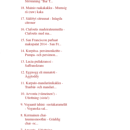
Strömming "Bar T...
18. Mainio raakakakku - Mumsig
rå (raw) kaka
17. Säilötyt sitruunat - Inlagda
citroner
16. Clafoutis madeiraluumuilla -
Clafoutis med ma...
15. San Franciscon parhaat
makupalat 2014 - San Fr...
14. Kurpitsa- persimonkeitto -
Pumpa- och persimon...
13. Lucia-pullakranssi -
Saffranskrans
12. Eggnogg eli munatoti -
Äggtoddy
11. Karpalo-mandariinikakku -
Tranbär- och mandari...
10. Arvonta (viimeinen!) -
Utlottning (sista!)
9. Vegaanit tahini- suolakaramellit
- Veganska sal...
8. Kermainen chai-
luumusmoothie - Gräddig
chai- oc...
7. Arvonta - Utlottning