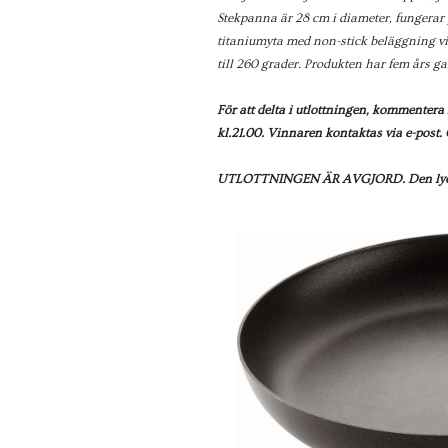
Stekpanna är 28 cm i diameter, fungerar 
titaniumyta med non-stick beläggning v
till 260 grader. Produkten har fem års g
För att delta i utlottningen, kommenter
kl.21.00. Vinnaren kontaktas via e-post.
UTLOTTNINGEN ÄR AVGJORD. Den lycklig