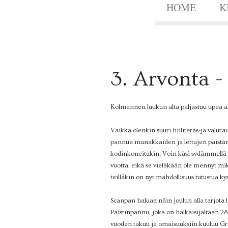
HOME
K
3
3. Arvonta -
DEC.
2014
Kolmannen luukun alta paljastuu upea ar
Vaikka olenkin suuri hiiliteräs-ja valur
pannua munakkaiden ja lettujen paistami
kodinkoneitakin. Voin käsi sydämmellä 
vuotta, eikä se vieläkään ole mennyt mik
teilläkin on nyt mahdollisuus tutustua kys
Scanpan haluaa näin joulun alla tarjota 
Paistinpannu, joka on halkaisijaltaan 28 
vuoden takuu ja omaisuuksiin kuuluu Gree