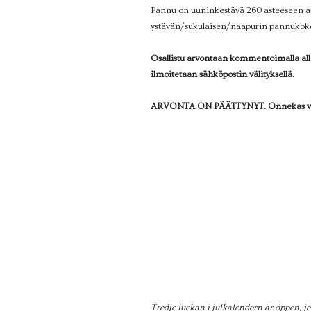
Pannu on uuninkestävä 260 asteeseen ast
ystävän/sukulaisen/naapurin pannuko
Osallistu arvontaan kommentoimalla alle 
ilmoitetaan sähköpostin välityksellä.
ARVONTA ON PÄÄTTYNYT. Onnekas voitt
Tredje luckan i julkalendern är öppen, je