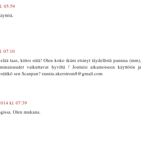
l. 05:59
käyttöä.
. 07:10
elää taas, kiitos siitä! Olen koko ikäni etsinyt täydellistä pannua (mm)
ominaisuudet vaikuttavat hyviltä ! Joutuisi aikamoiseen käyttöön j
 kestätkö sen Scanpan? raunia.akerstrom8@gmail.com
014 kl. 07:39
ogissa. Olen mukana.