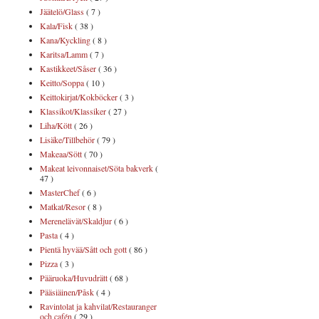
Jäätelö/Glass
( 7 )
Kala/Fisk
( 38 )
Kana/Kyckling
( 8 )
Karitsa/Lamm
( 7 )
Kastikkeet/Såser
( 36 )
Keitto/Soppa
( 10 )
Keittokirjat/Kokböcker
( 3 )
Klassikot/Klassiker
( 27 )
Liha/Kött
( 26 )
Lisäke/Tillbehör
( 79 )
Makeaa/Sött
( 70 )
Makeat leivonnaiset/Söta bakverk
(
47 )
MasterChef
( 6 )
Matkat/Resor
( 8 )
Merenelävät/Skaldjur
( 6 )
Pasta
( 4 )
Pientä hyvää/Sått och gott
( 86 )
Pizza
( 3 )
Pääruoka/Huvudrätt
( 68 )
Pääsiäinen/Påsk
( 4 )
Ravintolat ja kahvilat/Restauranger
och cafén
( 29 )