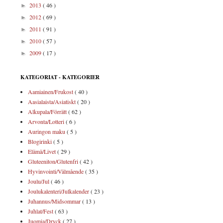
2013
( 46 )
►
2012
( 69 )
►
2011
( 91 )
►
2010
( 57 )
►
2009
( 17 )
►
KATEGORIAT - KATEGORIER
Aamiainen/Frukost
( 40 )
Aasialaista/Asiatiskt
( 20 )
Alkupala/Förrätt
( 62 )
Arvonta/Lotteri
( 6 )
Auringon maku
( 5 )
Blogirinki
( 5 )
Elämä/Livet
( 29 )
Gluteeniton/Glutenfri
( 42 )
Hyvinvointi/Välmående
( 35 )
Joulu/Jul
( 46 )
Joulukalenteri/Julkalender
( 23 )
Juhannus/Midsommar
( 13 )
Juhlat/Fest
( 63 )
Juomia/Dryck
( 27 )