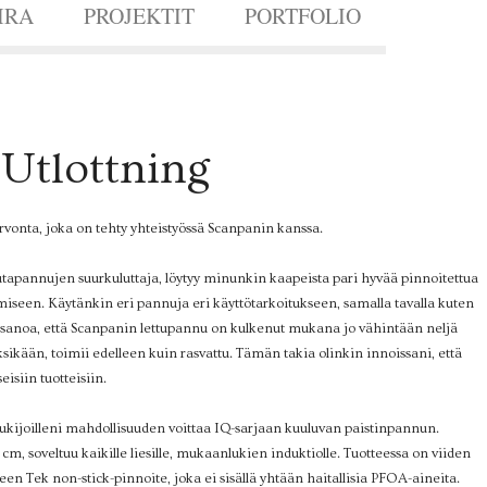
IRA
PROJEKTIT
PORTFOLIO
 Utlottning
vonta, joka on tehty yhteistyössä Scanpanin kanssa.
autapannujen suurkuluttaja, löytyy minunkin kaapeista pari hyvää pinnoitettua
seen. Käytänkin eri pannuja eri käyttötarkoitukseen, samalla tavalla kuten
sanoa, että Scanpanin lettupannu on kulkenut mukana jo vähintään neljä
sikään, toimii edelleen kuin rasvattu. Tämän takia olinkin innoissani, että
eisiin tuotteisiin.
lukijoilleni mahdollisuuden voittaa IQ-sarjaan kuuluvan paistinpannun.
cm, soveltuu kaikille liesille, mukaanlukien induktiolle. Tuotteessa on viiden
n Tek non-stick-pinnoite, joka ei sisällä yhtään haitallisia PFOA-aineita.