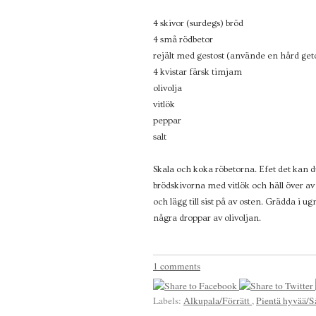
4 skivor (surdegs) bröd
4 små rödbetor
rejält med gestost (använde en hård get
4 kvistar färsk timjam
olivolja
vitlök
peppar
salt
Skala och koka röbetorna. Efet det kan d
brödskivorna med vitlök och häll över av
och lägg till sist på av osten. Grädda i ug
några droppar av olivoljan.
1 comments
Labels:
Alkupala/Förrätt
,
Pientä hyvää/S