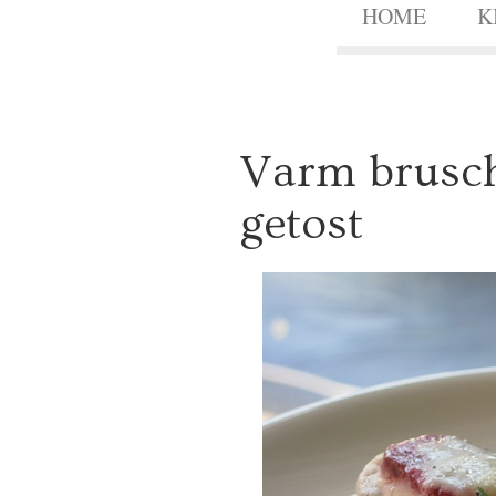
HOME
K
1
Varm brusch
9
JULI
2010
getost