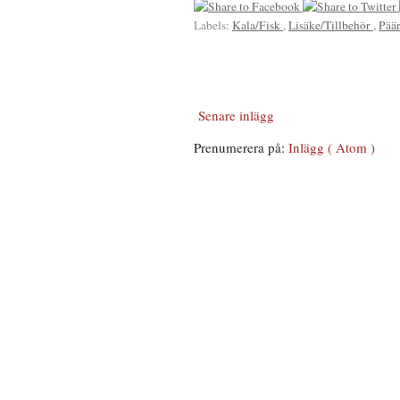
Labels:
Kala/Fisk
,
Lisäke/Tillbehör
,
Pää
Senare inlägg
Prenumerera på:
Inlägg ( Atom )