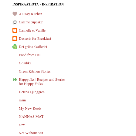
INSPIRAATIOTA - INSPIRATION
A Cozy Kitchen
Call me cupcake!
Cannelle et Vanille
Desserts for Breakfast
Det gröna skafferiet
Food from Hel
Golubka
Green Kitchen Stories
Happyolks | Recipes and Stories
for Happy Folks
Helena Ljunggren
main
My New Roots
NANNAS MAT
new
Not Without Salt