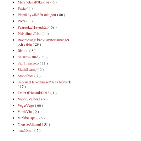
Merenelävät/Skaldjur
( 6 )
Pasta
( 4 )
Pientä hyvää/Sått och gott
( 86 )
Pizza
( 3 )
Pääruoka/Huvudrätt
( 68 )
Pääsiäinen/Påsk
( 4 )
Ravintolat ja kahvilat/Restauranger
och cafén
( 29 )
Risotto
( 8 )
Salaatti/Sallad
( 32 )
San Francisco
( 11 )
Sieni/Svamp
( 6 )
Smoothies
( 7 )
Suolaiset leivonnaiset/Salta bakverk
( 17 )
TasteOfHelsinki2013
( 1 )
Vappu/Valborg
( 7 )
i
Vege/Vego
( 66 )
Viini/Vin
( 2 )
Vinkki/Tips
( 26 )
Yleistä/Allmänt
( 31 )
max30min
( 2 )