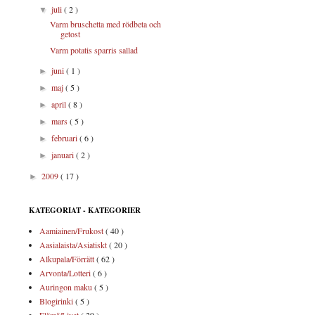
juli
( 2 )
▼
Varm bruschetta med rödbeta och
getost
Varm potatis sparris sallad
juni
( 1 )
►
maj
( 5 )
►
april
( 8 )
►
mars
( 5 )
►
februari
( 6 )
►
januari
( 2 )
►
2009
( 17 )
►
KATEGORIAT - KATEGORIER
Aamiainen/Frukost
( 40 )
Aasialaista/Asiatiskt
( 20 )
Alkupala/Förrätt
( 62 )
Arvonta/Lotteri
( 6 )
Auringon maku
( 5 )
Blogirinki
( 5 )