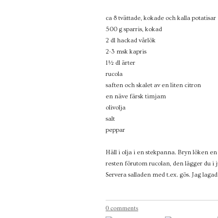
ca 8 tvättade, kokade och kalla potatisar
500 g sparris, kokad
2 dl hackad vårlök
2-3 msk kapris
1½ dl ärter
rucola
saften och skalet av en liten citron
en näve färsk timjam
olivolja
salt
peppar
Häll i olja i en stekpanna. Bryn löken en 
resten förutom rucolan, den lägger du i j
Servera salladen med t.ex. gös. Jag lagade 
0 comments