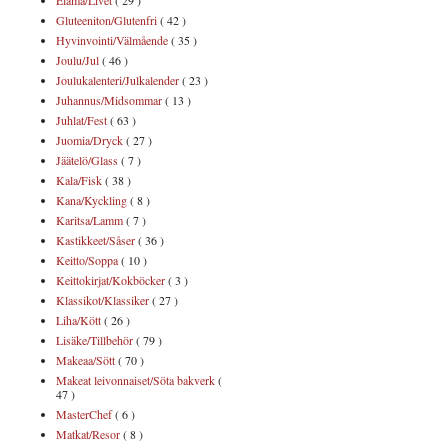
Elämä/Livet
( 29 )
Gluteeniton/Glutenfri
( 42 )
Hyvinvointi/Välmående
( 35 )
Joulu/Jul
( 46 )
Joulukalenteri/Julkalender
( 23 )
Juhannus/Midsommar
( 13 )
Juhlat/Fest
( 63 )
Juomia/Dryck
( 27 )
Jäätelö/Glass
( 7 )
Kala/Fisk
( 38 )
Kana/Kyckling
( 8 )
Karitsa/Lamm
( 7 )
Kastikkeet/Såser
( 36 )
Keitto/Soppa
( 10 )
Keittokirjat/Kokböcker
( 3 )
Klassikot/Klassiker
( 27 )
Liha/Kött
( 26 )
Lisäke/Tillbehör
( 79 )
Makeaa/Sött
( 70 )
Makeat leivonnaiset/Söta bakverk
(
47 )
MasterChef
( 6 )
Matkat/Resor
( 8 )