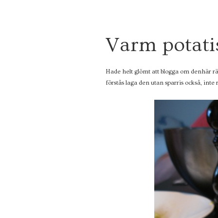
7
Varm potatis
JULI
2010
Hade helt glömt att blogga om denhär r
förstås laga den utan sparris också, int