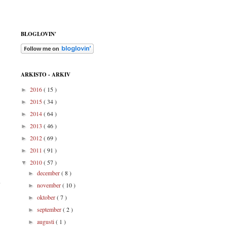
BLOGLOVIN'
ARKISTO - ARKIV
2016
( 15 )
►
2015
( 34 )
►
2014
( 64 )
►
2013
( 46 )
►
2012
( 69 )
►
2011
( 91 )
►
2010
( 57 )
▼
december
( 8 )
►
november
( 10 )
►
oktober
( 7 )
►
september
( 2 )
►
augusti
( 1 )
►