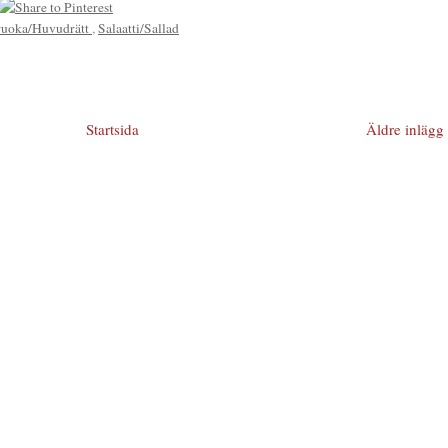
ruoka/Huvudrätt
,
Salaatti/Sallad
Startsida
Äldre inlägg