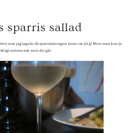
 sparris sallad
ätten som jag lagade då sparrissäsongen ännu var på g! Men man kan ju
e riktigt samma sak men det går.