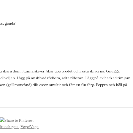
ost gouda)
u skära dem i tunna skivor. Skär upp brödet och rosta skivorna. Gnugga
 olivoljan. Lägg på av skivad rödbeta, salta röbetan. Lägg på av hackad timjam
nen (grillmotstånd) tills osten smultit och fått en fin färg. Peppra och häll på
ått och gott
,
Vege/Vego