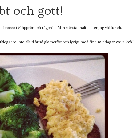
bt och gott!
; broccoli & äggröra på rågbröd. Min största måltid äter jag vid lunch.
atbloggare inte alltid är så glamoröst och lyxigt med fina middagar varje kväll.