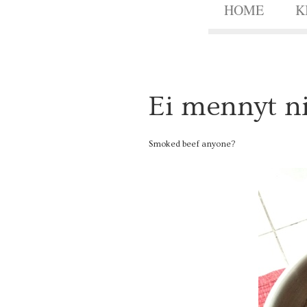
HOME
K
3
Ei mennyt n
1
MARS
2012
Smoked beef anyone?