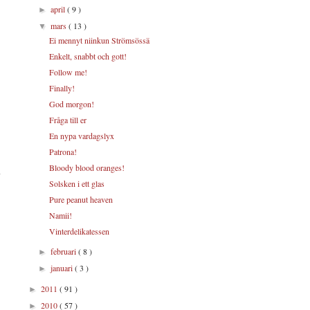
april
( 9 )
►
mars
( 13 )
▼
Ei mennyt niinkun Strömsössä
Enkelt, snabbt och gott!
Follow me!
Finally!
God morgon!
Fråga till er
En nypa vardagslyx
Patrona!
Bloody blood oranges!
Solsken i ett glas
Pure peanut heaven
Namii!
Vinterdelikatessen
februari
( 8 )
►
januari
( 3 )
►
2011
( 91 )
►
2010
( 57 )
►