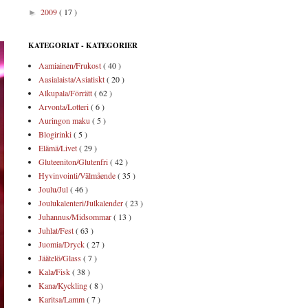
2009
( 17 )
►
KATEGORIAT - KATEGORIER
Aamiainen/Frukost
( 40 )
Aasialaista/Asiatiskt
( 20 )
Alkupala/Förrätt
( 62 )
Arvonta/Lotteri
( 6 )
Auringon maku
( 5 )
Blogirinki
( 5 )
Elämä/Livet
( 29 )
Gluteeniton/Glutenfri
( 42 )
Hyvinvointi/Välmående
( 35 )
Joulu/Jul
( 46 )
Joulukalenteri/Julkalender
( 23 )
Juhannus/Midsommar
( 13 )
Juhlat/Fest
( 63 )
Juomia/Dryck
( 27 )
Jäätelö/Glass
( 7 )
Kala/Fisk
( 38 )
Kana/Kyckling
( 8 )
Karitsa/Lamm
( 7 )