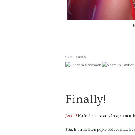
J
0 comments
2
Finally!
7
MARS
2012
Jeeeij!
Nu är det bara att vänta, soon to b
Edit:
En frisk liten pojke föddes inatt 