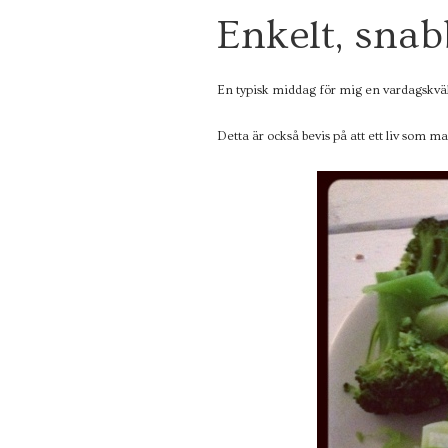
2
Enkelt, snab
9
MARS
2012
En typisk middag för mig en vardagskväll
Detta är också bevis på att ett liv som m