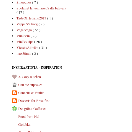
Smoothies
( 7 )
Suolaiset leivonnaiset/Salta bakverk
( 17 )
TasteOfHelsinki2013
( 1 )
Vappu/Valborg
( 7 )
Vege/Vego
( 66 )
Viini/Vin
( 2 )
Vinkki/Tips
( 26 )
Yleistä/Allmänt
( 31 )
max30min
( 2 )
INSPIRAATIOTA - INSPIRATION
A Cozy Kitchen
Call me cupcake!
Cannelle et Vanille
Desserts for Breakfast
Det gröna skafferiet
Food from Hel
Golubka