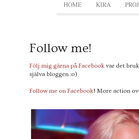
HOME
KIRA
PRO
2
Follow me!
9
MARS
2012
Följ mig gärna på Facebook
var det bruk
själva bloggen :o)
Follow me on Facebook
! More action ove