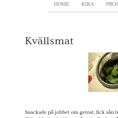
HOME
KIRA
PRO
2
Kvällsmat
8
JULI
2009
Snackade på jobbet om getost, fick sån lus