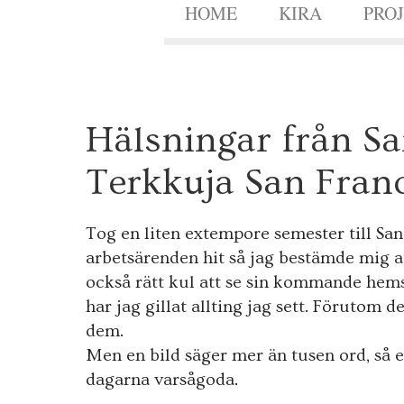
HOME
KIRA
PRO
2
Hälsningar från Sa
9
MAJ
2013
Terkkuja San Franc
Tog en liten extempore semester till Sa
arbetsärenden hit så jag bestämde mig a
också rätt kul att se sin kommande hems
har jag gillat allting jag sett. Förutom 
dem.
Men en bild säger mer än tusen ord, så e
dagarna varsågoda.