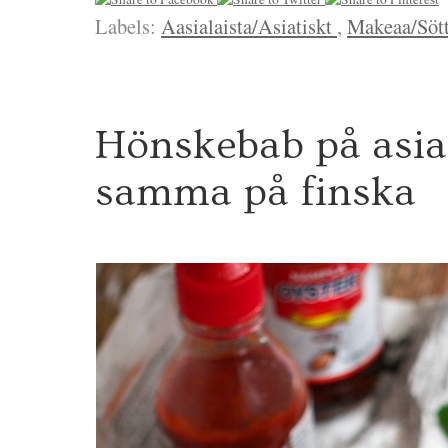
Labels:
Aasialaista/Asiatiskt
,
Makeaa/Söt
8
Hönskebab på asiat
MAJ
2013
samma på finska