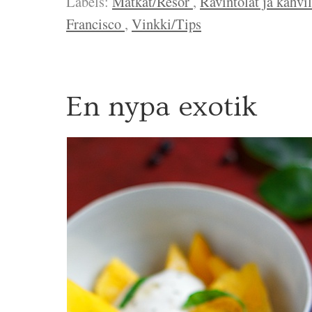
Labels:
Matkat/Resor
,
Ravintolat ja kahvi
Francisco
,
Vinkki/Tips
1
En nypa exotik
6
MAJ
2013