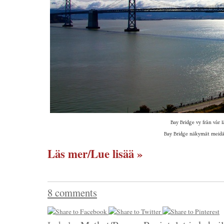
Bay Bridge vy från vår l
Bay Bridge näkymät meidä
Läs mer/Lue lisää »
8 comments