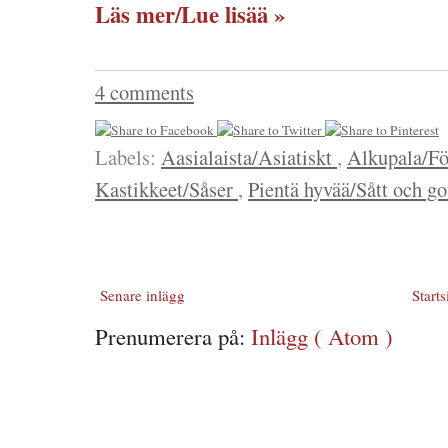
Läs mer/Lue lisää »
4 comments
Labels:
Aasialaista/Asiatiskt
,
Alkupala/Fö
Kastikkeet/Såser
,
Pientä hyvää/Sått och go
Senare inlägg
Starts
Prenumerera på:
Inlägg ( Atom )