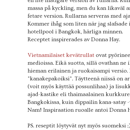
en lite matigare version av rullarna. Ru
massa på kyckling, men du kan likaväl an
fetare version. Rullarna serveras med aja
Kommer ihåg som liten när jag slafsade i
hotellpool i Bangkok, härliga minnen.
Receptet inspirerades av Donna Hay.
Vietnamilaiset kevätrullat
ovat pyörinee
medioissa. Eikä suotta, sillä ovathan ne 
hieman erilainen ja ruokaisampi versio.
"kanakepakoiksi". Täytteenä niissä on 
(voit myös käyttää possunlihaa) ja lisu
ajad-kastike eli thaimaalainen kurkkureli
Bangkokissa, kuin dippailin kana-satay -v
Nam! Inspiraation ruoalle antoi Donna 
PS. reseptit löytyvät nyt myös suomeksi ;