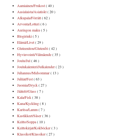
Aamiainen/Frukost
( 40 )
Aasialaista/Asiatiskt
( 20 )
Alkupala/Förrätt
( 62 )
Arvonta/Lotteri
( 6 )
Auringon maku
( 5 )
Blogirinki
( 5 )
Elämä/Livet
( 29 )
Gluteeniton/Glutenfri
( 42 )
Hyvinvointi/Välmående
( 35 )
Joulu/Jul
( 46 )
Joulukalenteri/Julkalender
( 23 )
Juhannus/Midsommar
( 13 )
Juhlat/Fest
( 63 )
Juomia/Dryck
( 27 )
Jäätelö/Glass
( 7 )
Kala/Fisk
( 38 )
Kana/Kyckling
( 8 )
Karitsa/Lamm
( 7 )
Kastikkeet/Såser
( 36 )
Keitto/Soppa
( 10 )
Keittokirjat/Kokböcker
( 3 )
Klassikot/Klassiker
( 27 )