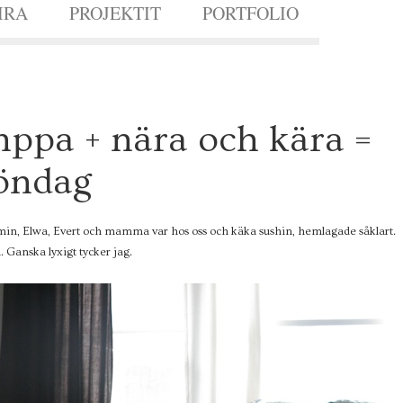
IRA
PROJEKTIT
PORTFOLIO
mppa + nära och kära =
söndag
amin, Elwa, Evert och mamma var hos oss och käka sushin, hemlagade såklart.
 Ganska lyxigt tycker jag.