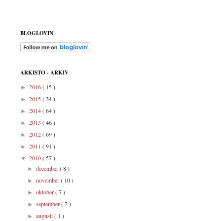
BLOGLOVIN'
ARKISTO - ARKIV
2016
( 15 )
►
2015
( 34 )
►
2014
( 64 )
►
2013
( 46 )
►
2012
( 69 )
►
2011
( 91 )
►
2010
( 57 )
▼
december
( 8 )
►
november
( 10 )
►
oktober
( 7 )
►
september
( 2 )
►
augusti
( 1 )
►