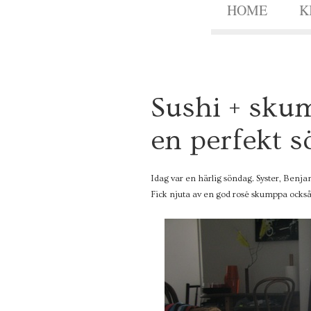
HOME
K
2
Sushi + sku
5
APR.
2010
en perfekt 
Idag var en härlig söndag. Syster, Benj
Fick njuta av en god rosé skumppa också.