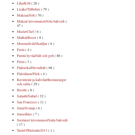
Liha/Kött
( 26 )
Lisäke/Tillbehör
( 79 )
Makeaa/Sött
( 70 )
Makeat leivonnaiset/Söta bakverk
(
47 )
MasterChef
( 6 )
Matkat/Resor
( 8 )
Merenelävät/Skaldjur
( 6 )
Pasta
( 4 )
Pientä hyvää/Sått och gott
( 86 )
Pizza
( 3 )
Pääruoka/Huvudrätt
( 68 )
Pääsiäinen/Påsk
( 4 )
Ravintolat ja kahvilat/Restauranger
och cafén
( 29 )
Risotto
( 8 )
Salaatti/Sallad
( 32 )
San Francisco
( 11 )
Sieni/Svamp
( 6 )
Smoothies
( 7 )
Suolaiset leivonnaiset/Salta bakverk
( 17 )
TasteOfHelsinki2013
( 1 )