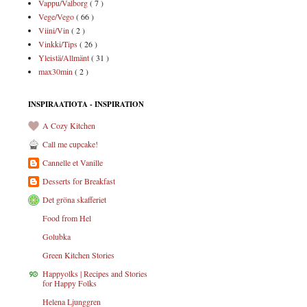
Vappu/Valborg
( 7 )
Vege/Vego
( 66 )
Viini/Vin
( 2 )
Vinkki/Tips
( 26 )
Yleistä/Allmänt
( 31 )
max30min
( 2 )
INSPIRAATIOTA - INSPIRATION
A Cozy Kitchen
Call me cupcake!
Cannelle et Vanille
Desserts for Breakfast
Det gröna skafferiet
Food from Hel
Golubka
Green Kitchen Stories
Happyolks | Recipes and Stories
for Happy Folks
Helena Ljunggren