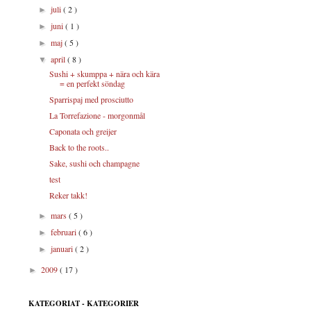
juli
( 2 )
►
juni
( 1 )
►
maj
( 5 )
►
april
( 8 )
▼
Sushi + skumppa + nära och kära
= en perfekt söndag
Sparrispaj med prosciutto
La Torrefazione - morgonmål
Caponata och greijer
Back to the roots..
Sake, sushi och champagne
test
Reker takk!
mars
( 5 )
►
februari
( 6 )
►
januari
( 2 )
►
2009
( 17 )
►
KATEGORIAT - KATEGORIER