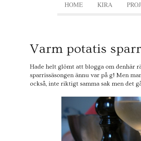
HOME
KIRA
PRO
7
Varm potatis sparr
JULI
2010
Hade helt glömt att blogga om denhär r
sparrissäsongen ännu var på g! Men man 
också, inte riktigt samma sak men det gå