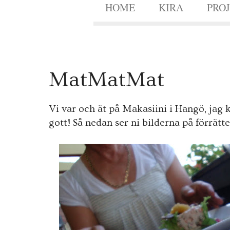
HOME
KIRA
PRO
1
MatMatMat
0
AUG.
2009
Vi var och ät på Makasiini i Hangö, jag k
gott! Så nedan ser ni bilderna på förrätt