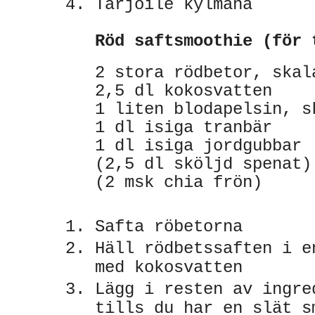
Tarjoile kylmänä
Röd saftsmoothie (för 
2 stora rödbetor, skal
2,5 dl kokosvatten
1 liten blodapelsin, s
1 dl isiga tranbär
1 dl isiga jordgubbar
(2,5 dl sköljd spenat)
(2 msk chia frön)
Safta röbetorna
Häll rödbetssaften i e
med kokosvatten
Lägg i resten av ingre
tills du har en slät s