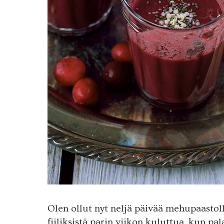
Olen ollut nyt neljä päivää mehupaastol
fiiliksistä parin viikon kuluttua, kun pal