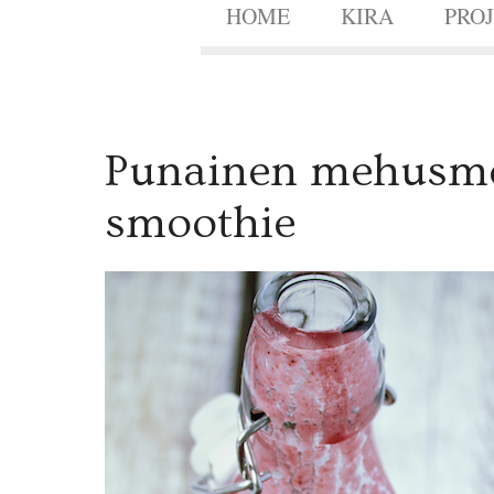
HOME
KIRA
PRO
7
Punainen mehusmoo
APR.
2014
smoothie