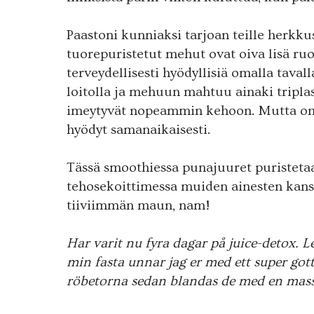
Paastoni kunniaksi tarjoan teille herkk
tuorepuristetut mehut ovat oiva lisä r
terveydellisesti hyödyllisiä omalla tava
loitolla ja mehuun mahtuu ainaki tripla
imeytyvät nopeammin kehoon. Mutta on
hyödyt samanaikaisesti.
Tässä smoothiessa punajuuret puristeta
tehosekoittimessa muiden ainesten kan
tiiviimmän maun, nam!
Har varit nu fyra dagar på juice-detox. Le
min fasta unnar jag er med ett super gott
röbetorna sedan blandas de med en mas