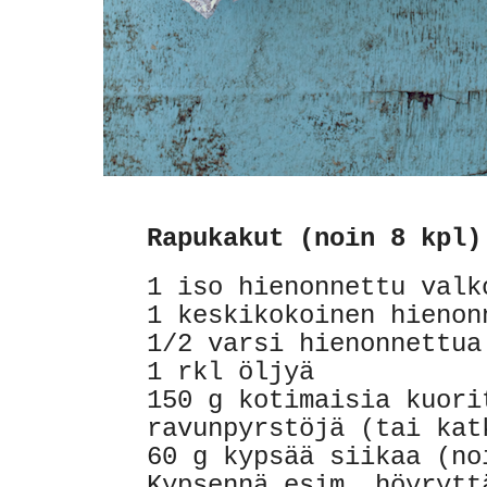
Rapukakut (noin 8 kpl)
1 iso hienonnettu valk
1 keskikokoinen hienon
1/2 varsi hienonnettua
1 rkl öljyä
150 g kotimaisia kuori
ravunpyrstöjä (tai kat
60 g kypsää siikaa (no
Kypsennä esim. höyrytt