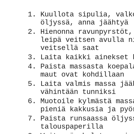
Kuullota sipulia, valk
öljyssä, anna jäähtyä
Hienonna ravunpyrstöt,
leipä veitsen avulla n
veitsellä saat
Laita kaikki ainekset 
Paista massasta koepal
maut ovat kohdillaan
Laita valmis massa jää
vähintään tunniksi
Muotoile kylmästä mass
pieniä kakkusia ja pyö
Paista runsaassa öljys
talouspaperilla