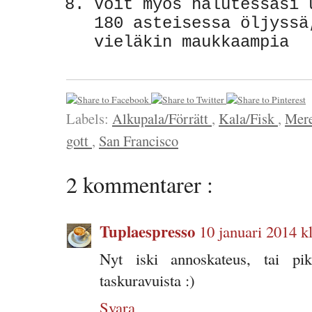
Voit myös halutessasi 
180 asteisessa öljyssä
vieläkin maukkaampia
Labels:
Alkupala/Förrätt
,
Kala/Fisk
,
Mere
gott
,
San Francisco
2 kommentarer :
Tuplaespresso
10 januari 2014 kl
Nyt iski annoskateus, tai pik
taskuravuista :)
Svara