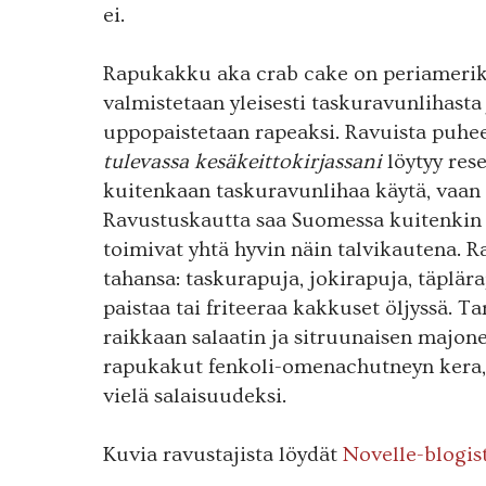
ei.
Rapukakku aka crab cake on periameri
valmistetaan yleisesti taskuravunlihasta
uppopaistetaan rapeaksi. Ravuista puheen
tulevassa kesäkeittokirjassani
löytyy rese
kuitenkaan taskuravunlihaa käytä, vaan 
Ravustuskautta saa Suomessa kuitenkin v
toimivat yhtä hyvin näin talvikautena. R
tahansa: taskurapuja, jokirapuja, täplär
paistaa tai friteeraa kakkuset öljyssä. T
raikkaan salaatin ja sitruunaisen majonee
rapukakut fenkoli-omenachutneyn kera,
vielä salaisuudeksi.
Kuvia ravustajista löydät
Novelle-blogis