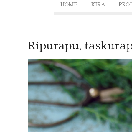
HOME
KIRA
PRO
1
Ripurapu, taskura
0
JAN.
2014