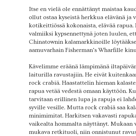
Itse en vielä ole ennättänyt maistaa kau
ollut ostaa kyseistä herkkua elävänä ja
kotikeittiössä kokonaista, elävää rapua
valmiiksi kypsennettynä joten luulen, e
Chinatownin kalamarkkinoille löytääkse
aamuvarhain Fisherman’s Wharfille kinu
Kävelimme eräänä lämpimänä iltapäivänä
laiturilla ravustajiin. He eivät kuitenk
rock crabiä. Haastattelin hieman kalastel
rapua vetää vedestä omaan käyttöön. 
tarvitaan erillinen lupa ja rapuja ei lah
syville vesille. Mutta rock crabiä saa ka
minimimitat. Harkitsen vakavasti rapukala
vaikealta hommalta näyttänyt. Mukaan v
mukava retkituoli, niin onnistunut ravust