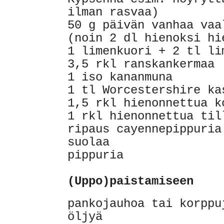
ilman rasvaa)
50 g päivän vanhaa vaa
(noin 2 dl hienoksi hi
1 limenkuori + 2 tl li
3,5 rkl ranskankermaa
1 iso kananmuna
1 tl Worcestershire ka
1,5 rkl hienonnettua k
1 rkl hienonnettua til
ripaus cayennepippuria
suolaa
pippuria
(Uppo)paistamiseen
pankojauhoa tai korppu
öljyä