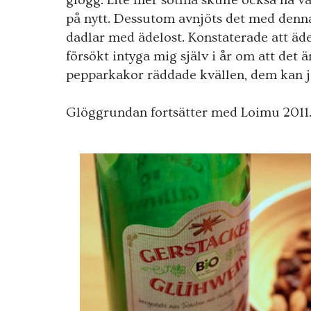
glögg. Lite mer sötma skulle också ha va
på nytt. Dessutom avnjöts det med denna
dadlar med ädelost. Konstaterade att ädel
försökt intyga mig själv i år om att de
pepparkakor räddade kvällen, dem kan
Glöggrundan fortsätter med Loimu 2011