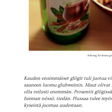
Achtung för denna gl
Kauden ensimmäiset glögit tuli juotua v
saaneen luomu gluhweinin. Maut olivat li
olla reilusti enemmän. Prosentit glögiss
hieman nössö, tiedän. Plussaa tulee myös
kyseistä juomaa uudestaan.