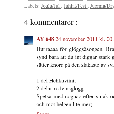
Labels:
Joulu/Jul
,
Juhlat/Fest
,
Juomia/Dr
4 kommentarer :
AY 648
24 november 2011 kl. 00
Hurraaaa för glöggsäsongen. Bra 
synd bara att du int diggar stark
sätter knorr på den slakaste av sv
1 del Hehkuviini,
2 delar rödvinsglögg
Spetsa med cognac efter smak oc
och mot helgen lite mer)
Svara