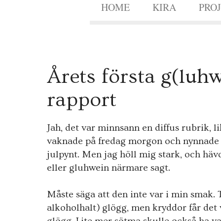
HOME
KIRA
PRO
2
Årets första g(luh
2
NOV.
2011
rapport
Jah, det var minnsann en diffus rubrik, l
vaknade på fredag morgon och nynnade på
julpynt. Men jag höll mig stark, och hävd
eller gluhwein närmare sagt.
Måste säga att den inte var i min smak.
alkoholhalt) glögg, men kryddor får det 