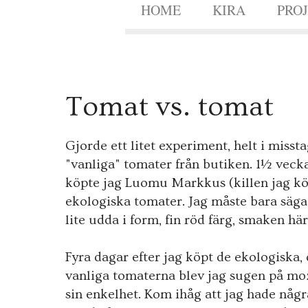
HOME
KIRA
PRO
8
Tomat vs. tomat
OKT.
2011
Gjorde ett litet experiment, helt i misst
"vanliga" tomater från butiken. 1½ vecka
köpte jag Luomu Markkus (killen jag kö
ekologiska tomater. Jag måste bara säga 
lite udda i form, fin röd färg, smaken här
Fyra dagar efter jag köpt de ekologiska, 
vanliga tomaterna blev jag sugen på mozz
sin enkelhet. Kom ihåg att jag hade någr