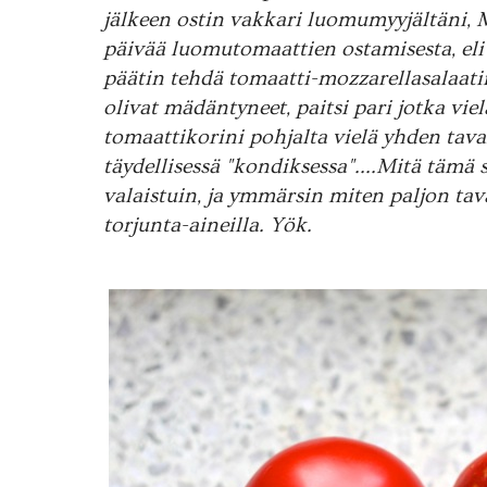
jälkeen ostin vakkari luomumyyjältäni, 
päivää luomutomaattien ostamisesta, eli 
päätin tehdä tomaatti-mozzarellasalaat
olivat mädäntyneet, paitsi pari jotka viel
tomaattikorini pohjalta vielä yhden taval
täydellisessä "kondiksessa"....Mitä tämä
valaistuin, ja ymmärsin miten paljon tav
torjunta-aineilla. Yök.